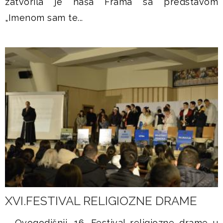
zatvorila je naša Frama sa predstavom
„Imenom sam te...
XVI.FESTIVAL RELIGIOZNE DRAME
Ovogodišnji, 16. Festival religiozne drame u