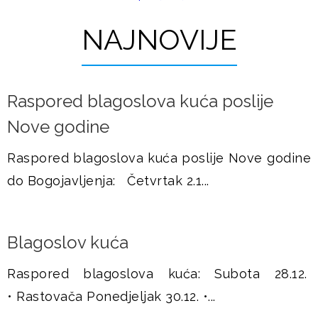
t
u
r
NAJNOVIJE
š
a
j
n
Raspored blagoslova kuća poslije
i
e
Nove godine
c
e
Raspored blagoslova kuća poslije Nove godine
do Bogojavljenja: Četvrtak 2.1...
Blagoslov kuća
Raspored blagoslova kuća: Subota 28.12.
• Rastovača Ponedjeljak 30.12. •...