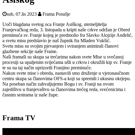
sub, 07.lis 2023
Frama Posušje
Uoči blagdana svetog oca Franje Asiškog, utemeljitelja
Franjevačkog reda, 3. listopada u kripti naše crkve održan je Obred
preminuća sv. Franje kojeg je predmolio fra Slavko Alojzije Anđelić,
a svetu misu predslavio je naš župnik fra Mladen Vukšić.
Svetu misu su svojim pjevanjem i sviranjem animirali članovi
glazbene sekcije naše Frame.
Naši framaši su skupa sa trećarima nakon svete Mise u svečanoj
procesiji sa upaljenim svijećama ušli u crkvu i okružili kip sv. Franje
te su na taj način uprizorili Franjino preminuće.
Nakon svete mise i obreda, nastavili smo druženje u vjeronaučnom
centru skupa sa članovima OFS-a koji su spremili i ukusnu okrjepu.
Na poseban način zahvaljujemo Bogu i sv. Franji na ovom
zajedištvu u franjevaštvu sa članovima trećeg reda, svećenicima i
časnim sestrama iz naše župe.
Frama TV