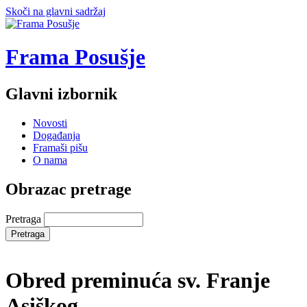
Skoči na glavni sadržaj
Frama Posušje
Glavni izbornik
Novosti
Događanja
Framaši pišu
O nama
Obrazac pretrage
Pretraga
Obred preminuća sv. Franje
Asiškog