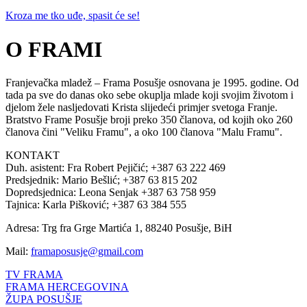
Kroza me tko uđe, spasit će se!
O FRAMI
Franjevačka mladež – Frama Posušje osnovana je 1995. godine. Od
tada pa sve do danas oko sebe okuplja mlade koji svojim životom i
djelom žele nasljedovati Krista slijedeći primjer svetoga Franje.
Bratstvo Frame Posušje broji preko 350 članova, od kojih oko 260
članova čini "Veliku Framu", a oko 100 članova "Malu Framu".
KONTAKT
Duh. asistent: Fra Robert Pejičić; +387 63 222 469
Predsjednik: Mario Bešlić; +387 63 815 202
Dopredsjednica: Leona Senjak +387 63 758 959
Tajnica: Karla Pišković; +387 63 384 555
Adresa: Trg fra Grge Martića 1, 88240 Posušje, BiH
Mail:
framaposusje@gmail.com
TV FRAMA
FRAMA HERCEGOVINA
ŽUPA POSUŠJE