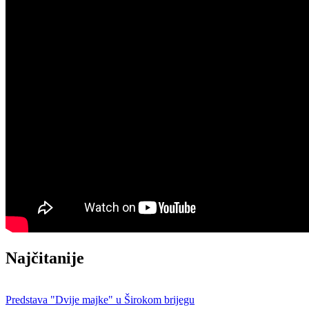
Najčitanije
Predstava "Dvije majke" u Širokom brijegu