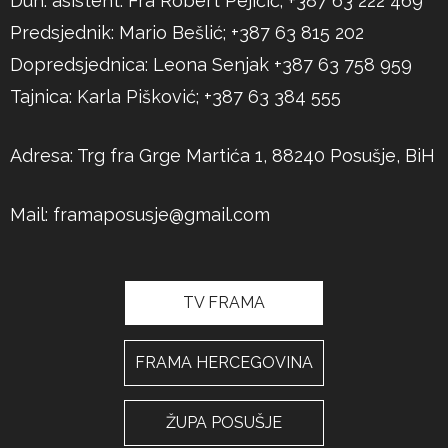
Duh. asistent: Fra Robert Pejičić; +387 63 222 469
Predsjednik: Mario Bešlić; +387 63 815 202
Dopredsjednica: Leona Senjak +387 63 758 959
Tajnica: Karla Pišković; +387 63 384 555
Adresa: Trg fra Grge Martića 1, 88240 Posušje, BiH
Mail:
framaposusje@gmail.com
TV FRAMA
FRAMA HERCEGOVINA
ŽUPA POSUŠJE