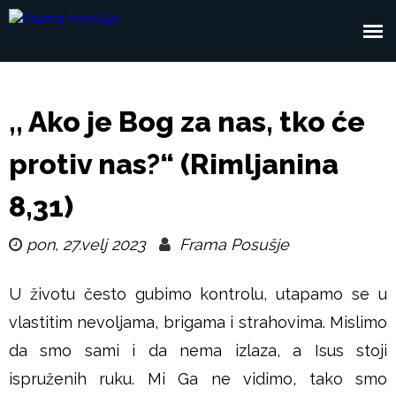
Skoči
na
F
Glavni
glavni
r
sadržaj
izbornik
,, Ako je Bog za nas, tko će
a
protiv nas?“ (Rimljanina
m
8,31)
a
pon, 27.velj 2023
Frama Posušje
P
U životu često gubimo kontrolu, utapamo se u
o
vlastitim nevoljama, brigama i strahovima. Mislimo
s
da smo sami i da nema izlaza, a Isus stoji
ispruženih ruku. Mi Ga ne vidimo, tako smo
u