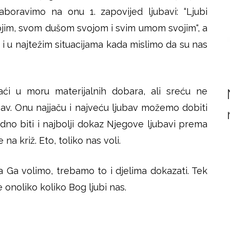
boravimo na onu 1. zapovijed ljubavi: “Ljubi
jim, svom dušom svojom i svim umom svojim“, a
i u najtežim situacijama kada mislimo da su nas
aći u moru materijalnih dobara, ali sreću ne
av. Onu najjaču i najveću ljubav možemo dobiti
no biti i najbolji dokaz Njegove ljubavi prema
na križ. Eto, toliko nas voli.
a Ga volimo, trebamo to i djelima dokazati. Tek
ne onoliko koliko Bog ljubi nas.