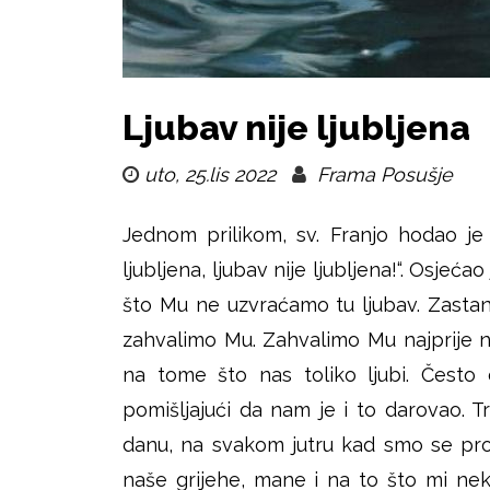
i
k
u
š
Ljubav nije ljubljena
j
uto, 25.lis 2022
Frama Posušje
e
Jednom prilikom, sv. Franjo hodao je 
ljubljena, ljubav nije ljubljena!“. Osjećao
što Mu ne uzvraćamo tu ljubav. Zastani
zahvalimo Mu. Zahvalimo Mu najprije
na tome što nas toliko ljubi. Često
pomišljajući da nam je i to darovao. 
danu, na svakom jutru kad smo se probu
naše grijehe, mane i na to što mi nek