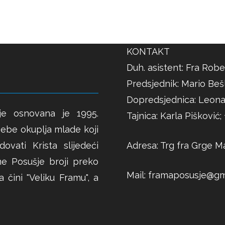
KONTAKT
Duh. asistent: Fra Robe
Predsjednik: Mario Bešl
Dopredsjednica: Leona
je osnovana je 1995.
Tajnica: Karla Pišković
ebe okuplja mlade koji
Adresa: Trg fra Grge Ma
ovati Krista slijedeći
me Posušje broji preko
Mail:
framaposusje@gm
 čini "Veliku Framu", a