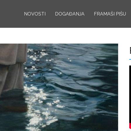
Skoči
NOVOSTI
na
DOGAĐANJA
FRAMAŠI PIŠU
glavni
sadržaj