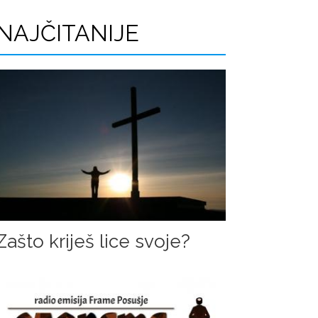
r
NAJČITANIJE
a
g
e
Zašto kriješ lice svoje?