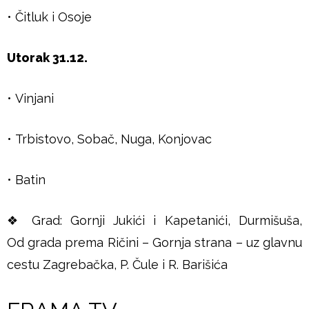
u
• Čitluk i Osoje
š
Utorak 31.12.
j
• Vinjani
e
• Trbistovo, Sobač, Nuga, Konjovac
• Batin
❖ Grad: Gornji Jukići i Kapetanići, Durmišuša,
Od grada prema Ričini – Gornja strana – uz glavnu
cestu Zagrebačka, P. Čule i R. Barišića