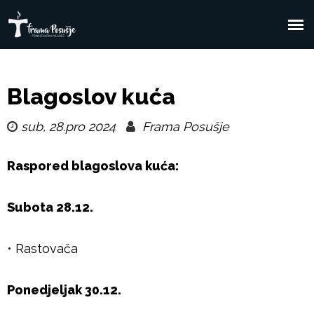
Skoči
na
F
Glavni
glavni
sadržaj
izbornik
r
Blagoslov kuća
a
sub, 28.pro 2024
Frama Posušje
m
Raspored blagoslova kuća:
a
Subota 28.12.
P
• Rastovača
o
s
Ponedjeljak 30.12.