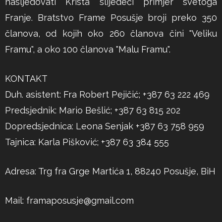
nasljedovati Krista slijedeći primjer svetoga
Franje. Bratstvo Frame Posušje broji preko 350
članova, od kojih oko 260 članova čini "Veliku
Framu", a oko 100 članova "Malu Framu".
KONTAKT
Duh. asistent: Fra Robert Pejičić; +387 63 222 469
Predsjednik: Mario Bešlić; +387 63 815 202
Dopredsjednica: Leona Senjak +387 63 758 959
Tajnica: Karla Pišković; +387 63 384 555
Adresa: Trg fra Grge Martića 1, 88240 Posušje, BiH
Mail:
framaposusje@gmail.com