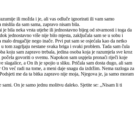
zumije ili možda i je, ali vas odluče ignorirati ili vam samo
m mislila da sam sama, zapravo nisam bila.
e bila neka vrsta utjehe ili jednostavno bijeg od stvarnosti i toga da
dok jednostavno više nije bilo mjesta, zaključala sam se u sobu i
la malo drugačije nego inače. Prvi put sam se osjećala kao da netko
 i u tom zagrljaju nestane svaka briga i svaki problem. Tada sam čula
soba koju sam zapravo trebala, jedina osoba koja je razumjela sve kroz
i počela govoriti o svemu. Napokon sam uspjela pronaći riječi koje
e slagalice, a On ih je spojio u sliku. Pričala sam dosta dugo, ali sam
er On već radi na tome, a meni daje snagu da izdržim. Nema razloga za
ku. Podsjeti me da ta bitka zapravo nije moja, Njegova je, ja samo moram
 sami. On je samo jednu molitvu daleko. Sjetite se: ,,Nisam li ti