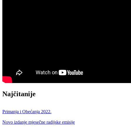
Najčitanije
Primanja i Obećanja 2022.
Novo izdanje mjesečne radijske emisije