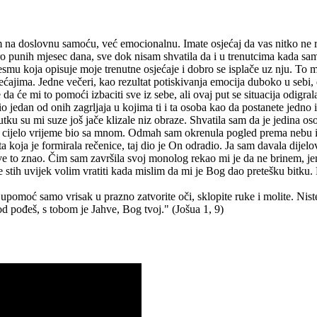
im na doslovnu samoću, već emocionalnu. Imate osjećaj da vas nitko ne ra
ro punih mjesec dana, sve dok nisam shvatila da i u trenutcima kada sa
mu koja opisuje moje trenutne osjećaje i dobro se isplače uz nju. To mi j
ećajima. Jedne večeri, kao rezultat potiskivanja emocija duboko u sebi, 
a će mi to pomoći izbaciti sve iz sebe, ali ovaj put se situacija odigra
io jedan od onih zagrljaja u kojima ti i ta osoba kao da postanete jedno
utku su mi suze još jače klizale niz obraze. Shvatila sam da je jedina o
s je cijelo vrijeme bio sa mnom. Odmah sam okrenula pogled prema nebu 
 koja je formirala rečenice, taj dio je On odradio. Ja sam davala dijelov
 sve to znao. Čim sam završila svoj monolog rekao mi je da ne brinem, j
aj se stih uvijek volim vratiti kada mislim da mi je Bog dao pretešku bit
 upomoć samo vrisak u prazno zatvorite oči, sklopite ruke i molite. Niste
od pođeš, s tobom je Jahve, Bog tvoj." (Jošua 1, 9)