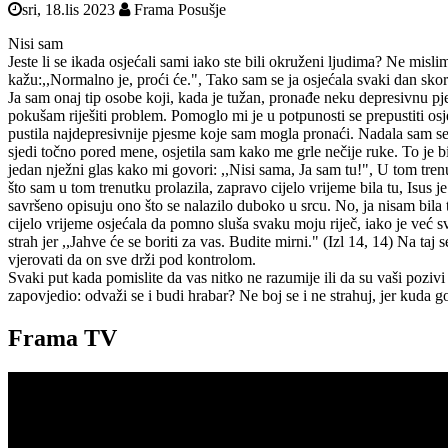
sri, 18.lis 2023
Frama Posušje
Nisi sam
Jeste li se ikada osjećali sami iako ste bili okruženi ljudima? Ne misl
kažu:,,Normalno je, proći će.", Tako sam se ja osjećala svaki dan sko
Ja sam onaj tip osobe koji, kada je tužan, pronađe neku depresivnu pjes
pokušam riješiti problem. Pomoglo mi je u potpunosti se prepustiti osj
pustila najdepresivnije pjesme koje sam mogla pronaći. Nadala sam se d
sjedi točno pored mene, osjetila sam kako me grle nečije ruke. To je b
jedan nježni glas kako mi govori: ,,Nisi sama, Ja sam tu!", U tom tren
što sam u tom trenutku prolazila, zapravo cijelo vrijeme bila tu, Isu
savršeno opisuju ono što se nalazilo duboko u srcu. No, ja nisam bila ta
cijelo vrijeme osjećala da pomno sluša svaku moju riječ, iako je već
strah jer ,,Jahve će se boriti za vas. Budite mirni." (Izl 14, 14) Na t
vjerovati da on sve drži pod kontrolom.
Svaki put kada pomislite da vas nitko ne razumije ili da su vaši pozivi
zapovjedio: odvaži se i budi hrabar? Ne boj se i ne strahuj, jer kuda g
Frama TV