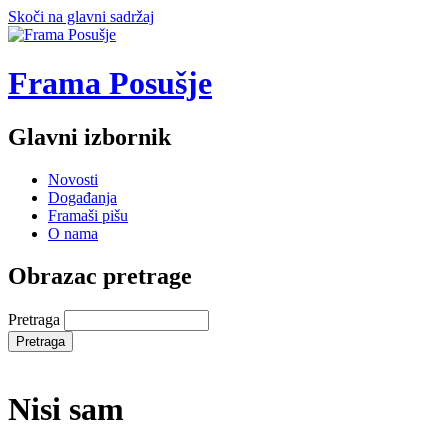
Skoči na glavni sadržaj
Frama Posušje
Glavni izbornik
Novosti
Događanja
Framaši pišu
O nama
Obrazac pretrage
Pretraga
Nisi sam