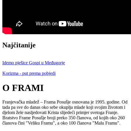
Najčitanije
Idemo pješice Gospi u Međugorje
Korizma - put prema pobjedi
O FRAMI
Franjevačka mladež – Frama Posušje osnovana je 1995. godine. Od
tada pa sve do danas oko sebe okuplja mlade koji svojim životom i
djelom žele nasljedovati Krista slijedeći primjer svetoga Franje.
Bratstvo Frame Posušje broji preko 350 članova, od kojih oko 260
članova čini "Veliku Framu", a oko 100 članova "Malu Framu".