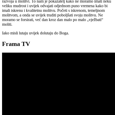
razvoja u molitvi. To nam je pokazatelj kako ne moramo imati neku
veliku mudrost i uvijek odvajati odjednom puno vremena kako bi
imali iskrenu i kvalitetnu molitvu. Početi s iskrenom, temeljnom
molitvom, a onda se uvijek truditi poboljšati svoju molitvu. Ne
moramo se forsirati, već dan kroz dan malo po malo „vježbati“
moliti.
Iako misli lutaju uvijek dolutaju do Boga.
Frama TV