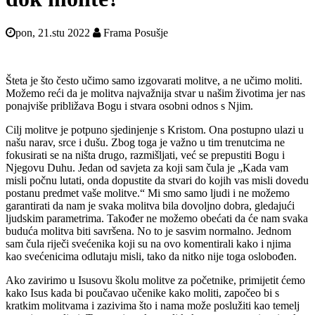
pon, 21.stu 2022
Frama Posušje
Šteta je što često učimo samo izgovarati molitve, a ne učimo moliti.
Možemo reći da je molitva najvažnija stvar u našim životima jer nas
ponajviše približava Bogu i stvara osobni odnos s Njim.
Cilj molitve je potpuno sjedinjenje s Kristom. Ona postupno ulazi u
našu narav, srce i dušu. Zbog toga je važno u tim trenutcima ne
fokusirati se na ništa drugo, razmišljati, već se prepustiti Bogu i
Njegovu Duhu. Jedan od savjeta za koji sam čula je „Kada vam
misli počnu lutati, onda dopustite da stvari do kojih vas misli dovedu
postanu predmet vaše molitve.“ Mi smo samo ljudi i ne možemo
garantirati da nam je svaka molitva bila dovoljno dobra, gledajući
ljudskim parametrima. Također ne možemo obećati da će nam svaka
buduća molitva biti savršena. No to je sasvim normalno. Jednom
sam čula riječi svećenika koji su na ovo komentirali kako i njima
kao svećenicima odlutaju misli, tako da nitko nije toga oslobođen.
Ako zavirimo u Isusovu školu molitve za početnike, primijetit ćemo
kako Isus kada bi poučavao učenike kako moliti, započeo bi s
kratkim molitvama i zazivima što i nama može poslužiti kao temelj