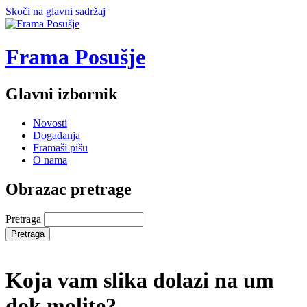
Skoči na glavni sadržaj
Frama Posušje
Glavni izbornik
Novosti
Događanja
Framaši pišu
O nama
Obrazac pretrage
Pretraga
Koja vam slika dolazi na um
dok molite?