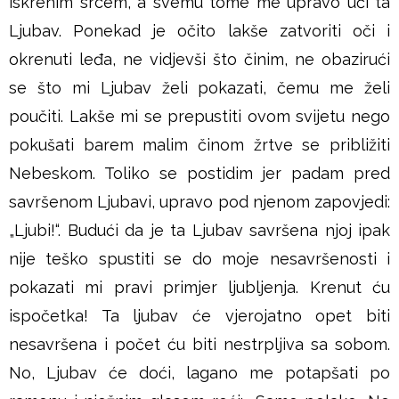
iskrenim srcem, a svemu tome me upravo uči ta
Ljubav. Ponekad je očito lakše zatvoriti oči i
okrenuti leđa, ne vidjevši što činim, ne obazirući
se što mi Ljubav želi pokazati, čemu me želi
poučiti. Lakše mi se prepustiti ovom svijetu nego
pokušati barem malim činom žrtve se približiti
Nebeskom. Toliko se postidim jer padam pred
savršenom Ljubavi, upravo pod njenom zapovjedi:
„Ljubi!“. Budući da je ta Ljubav savršena njoj ipak
nije teško spustiti se do moje nesavršenosti i
pokazati mi pravi primjer ljubljenja. Krenut ću
ispočetka! Ta ljubav će vjerojatno opet biti
nesavršena i počet ću biti nestrpljiva sa sobom.
No, Ljubav će doći, lagano me potapšati po