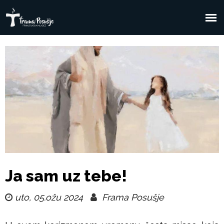
Skoči
na
F
Glavni
glavni
sadržaj
izbornik
r
a
m
a
P
Ja sam uz tebe!
o
uto, 05.ožu 2024
Frama Posušje
s