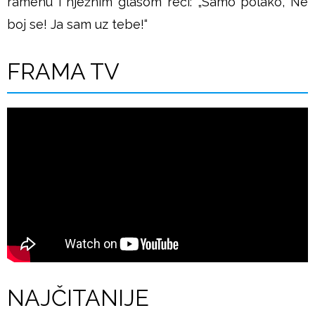
ramenu i nježnim glasom reći: „Samo polako, Ne
boj se! Ja sam uz tebe!“
FRAMA TV
NAJČITANIJE