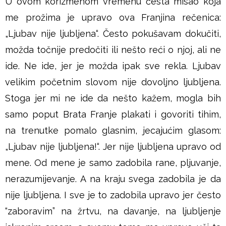
U ovom korizmenom vremenu česta misao koja
u
me prožima je upravo ova Franjina rečenica:
š
„Ljubav nije ljubljena“. Često pokušavam dokučiti,
možda točnije predočiti ili nešto reći o njoj, ali ne
j
ide. Ne ide, jer je možda ipak sve rekla. Ljubav
e
velikim početnim slovom nije dovoljno ljubljena.
Stoga jer mi ne ide da nešto kažem, mogla bih
samo poput Brata Franje plakati i govoriti tihim,
na trenutke pomalo glasnim, jecajućim glasom:
„Ljubav nije ljubljena!“. Jer nije ljubljena upravo od
mene. Od mene je samo zadobila rane, pljuvanje,
nerazumijevanje. A na kraju svega zadobila je da
nije ljubljena. I sve je to zadobila upravo jer često
“zaboravim” na žrtvu, na davanje, na ljubljenje