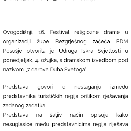
u
š
j
Ovogodišnji, 16. Festival religiozne drame u
organizaciji župe Bezgrješnog začeća BDM
e
Posušje otvorila je Udruga Iskra Svjetlosti u
ponedjeljak, 4. ožujka, s dramskom izvedbom pod
nazivom „7 darova Duha Svetoga".
Predstava govori o neslaganju između
predstavnika turističkih regija prilikom rješavanja
zadanog zadatka.
Predstava na šaljiv način opisuje kako
nesuglasice među predstavnicima regija riješava