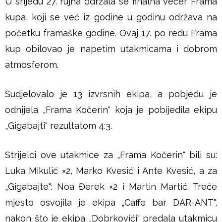
U srijedu 27. rujna održala se finalna večer Frama
u
kupa, koji se već iz godine u godinu održava na
š
početku framaške godine. Ovaj 17. po redu Frama
kup obilovao je napetim utakmicama i dobrom
j
atmosferom.
e
Sudjelovalo je 13 izvrsnih ekipa, a pobjedu je
odnijela „Frama Kočerin" koja je pobijedila ekipu
„Gigabajti" rezultatom 4:3.
Strijelci ove utakmice za „Frama Kočerin" bili su:
Luka Mikulić ×2, Marko Kvesić i Ante Kvesić, a za
„Gigabajte": Noa Đerek ×2 i Martin Martić. Treće
mjesto osvojila je ekipa „Caffe bar DAR-ANT",
nakon što je ekipa „Dobrkovići" predala utakmicu