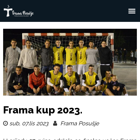
Skoči
na
F
Glavni
glavni
sadržaj
izbornik
r
a
m
a
P
Frama kup 2023.
o
sub, 07.lis 2023
Frama Posušje
s