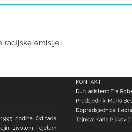
radijske emisije
KONTAKT
Duh. asistent: Fra Robe
Predsjednik: Mario Beš
Dopredsjednica: Leon
1995. godine. Od tada
Tajnica: Karla Pišković
ojim životom i djelom