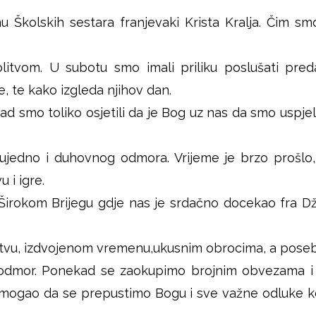
Školskih sestara franjevaki Krista Kralja. Čim smo 
.
itvom. U subotu smo imali priliku poslušati pred
, te kako izgleda njihov dan.
ad smo toliko osjetili da je Bog uz nas da smo uspjeli
,ujedno i duhovnog odmora. Vrijeme je brzo prošlo
 i igre.
Širokom Brijegu gdje nas je srdačno docekao fra Džo
vu, izdvojenom vremenu,ukusnim obrocima, a posebn
an odmor. Ponekad se zaokupimo brojnim obvezama 
mogao da se prepustimo Bogu i sve važne odluke ko