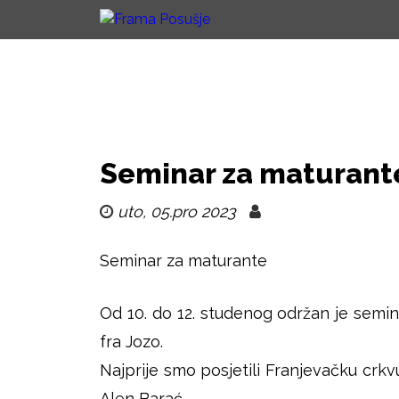
G
F
l
a
r
v
a
n
Seminar za maturant
m
i
i
uto, 05.pro 2023
a
z
P
Seminar za maturante
b
o
o
Od 10. do 12. studenog održan je semina
r
fra Jozo.
s
n
Najprije smo posjetili Franjevačku crkv
u
Alen Barać