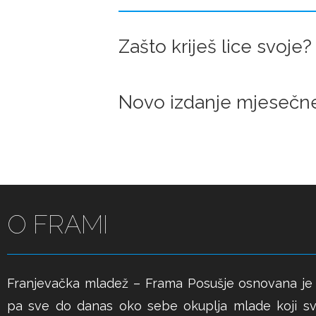
Zašto kriješ lice svoje?
Novo izdanje mjesečne 
O FRAMI
Franjevačka mladež – Frama Posušje osnovana je 
pa sve do danas oko sebe okuplja mlade koji sv