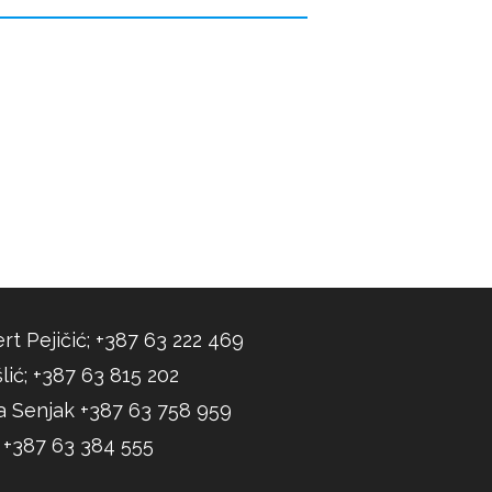
rt Pejičić; +387 63 222 469
lić; +387 63 815 202
a Senjak +387 63 758 959
; +387 63 384 555