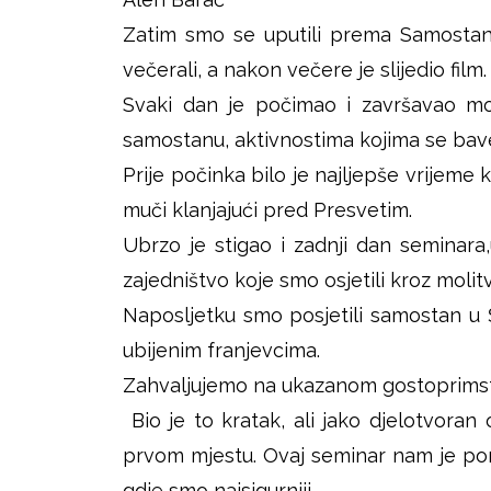
i
Zatim smo se uputili prema Samostanu 
š
k
večerali, a nakon večere je slijedio film
j
Svaki dan je počimao i završavao mol
samostanu, aktivnostima kojima se bave
e
Prije počinka bilo je najljepše vrijeme k
muči klanjajući pred Presvetim.
Ubrzo je stigao i zadnji dan seminara
zajedništvo koje smo osjetili kroz molitvu
Naposljetku smo posjetili samostan u 
ubijenim franjevcima.
Zahvaljujemo na ukazanom gostoprimst
Bio je to kratak, ali jako djelotvor
prvom mjestu. Ovaj seminar nam je po
gdje smo najsigurniji.