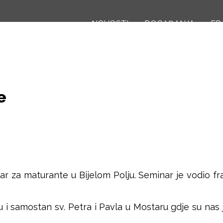
Skoči
na
NOVOSTI
DOGAĐANJA
FR
glavni
sadržaj
e
r za maturante u Bijelom Polju. Seminar je vodio fra
u i samostan sv. Petra i Pavla u Mostaru gdje su nas 