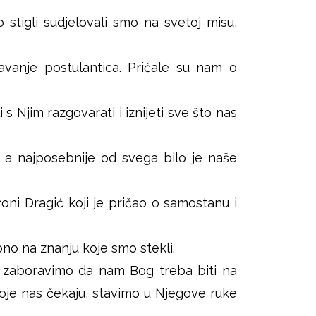
r
stigli sudjelovali smo na svetoj misu,
a
g
avanje postulantica. Pričale su nam o
e
 s Njim razgovarati i iznijeti sve što nas
, a najposebnije od svega bilo je naše
ni Dragić koji je pričao o samostanu i
o na znanju koje smo stekli.
i zaboravimo da nam Bog treba biti na
je nas čekaju, stavimo u Njegove ruke