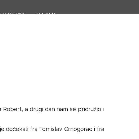
P
AMAŠI PIŠU
O NAMA
O
r
e
b
t
r
r
a
a
g
z
a
a
c
p
r
 Robert, a drugi dan nam se pridružio i
e
je dočekali fra Tomislav Crnogorac i fra
t