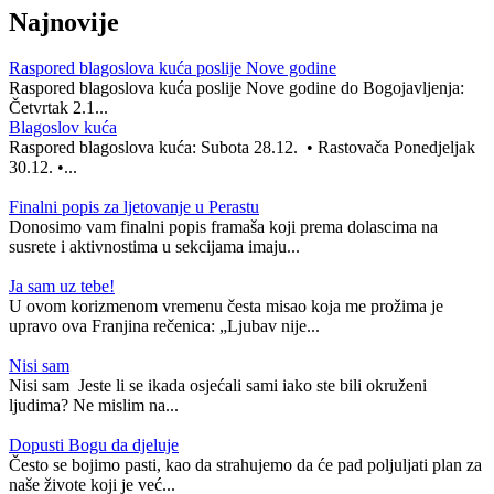
Najnovije
Raspored blagoslova kuća poslije Nove godine
Raspored blagoslova kuća poslije Nove godine do Bogojavljenja:
Četvrtak 2.1...
Blagoslov kuća
Raspored blagoslova kuća: Subota 28.12. • Rastovača Ponedjeljak
30.12. •...
Finalni popis za ljetovanje u Perastu
Donosimo vam finalni popis framaša koji prema dolascima na
susrete i aktivnostima u sekcijama imaju...
Ja sam uz tebe!
U ovom korizmenom vremenu česta misao koja me prožima je
upravo ova Franjina rečenica: „Ljubav nije...
Nisi sam
Nisi sam Jeste li se ikada osjećali sami iako ste bili okruženi
ljudima? Ne mislim na...
Dopusti Bogu da djeluje
Često se bojimo pasti, kao da strahujemo da će pad poljuljati plan za
naše živote koji je već...