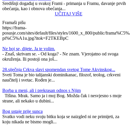
Središnji događaj u svakoj Frami - primanja u Framu, davanje prvih
obećanja, kao i obnova obećanja...
UČITAJ VIŠE
Framaši pišu
https://frama-
posusje.com/sites/default/files/styles/1600_x_800/public/frama%C5%
pi%C5%A1u.jpg?itok=F2TKEBpC
Ne boj se, dijete. Ja te volim.
- Znaš, skrivam se. - Od koga? - Ne znam. Vjerojatno od svoga
okruženja. Ili postoji ona još...
28.siječnja Crkva slavi spomendan svetog Tome Akvinskog...
Sveti Toma je bio talijanski dominikanac, filozof, teolog, crkveni
naučitelj i svetac. Rođen je...
Borba u meni, ali i prekrasan odnos s Njim
Tišina. Mrak. Samo ja i moj Bog. Možda čak i nesvjesno s moje
strane, ali nekako u dubini...
Bog ustaje prije sunca
Svatko vodi neku svoju bitku koja se naizgled ni ne primijeti, za
koju nikada ne bismo mogli...