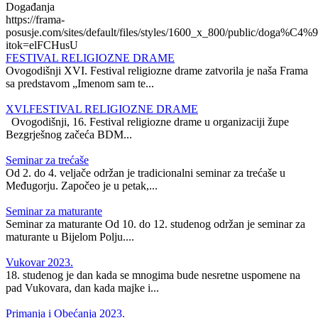
Događanja
https://frama-
posusje.com/sites/default/files/styles/1600_x_800/public/doga%C4%9
itok=elFCHusU
FESTIVAL RELIGIOZNE DRAME
Ovogodišnji XVI. Festival religiozne drame zatvorila je naša Frama
sa predstavom „Imenom sam te...
XVI.FESTIVAL RELIGIOZNE DRAME
Ovogodišnji, 16. Festival religiozne drame u organizaciji župe
Bezgrješnog začeća BDM...
Seminar za trećaše
Od 2. do 4. veljače održan je tradicionalni seminar za trećaše u
Međugorju. Započeo je u petak,...
Seminar za maturante
Seminar za maturante Od 10. do 12. studenog održan je seminar za
maturante u Bijelom Polju....
Vukovar 2023.
18. studenog je dan kada se mnogima bude nesretne uspomene na
pad Vukovara, dan kada majke i...
Primanja i Obećanja 2023.