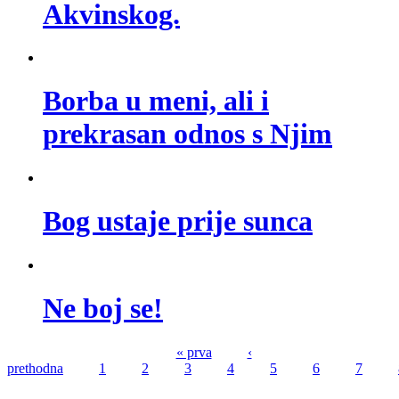
Akvinskog.
Borba u meni, ali i
prekrasan odnos s Njim
Bog ustaje prije sunca
Ne boj se!
« prva
‹
prethodna
1
2
3
4
5
6
7
Stranice