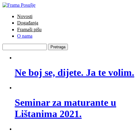
Skoči na glavni sadržaj
Novosti
Frama
Glavni izbornik
Događanja
Posušje
Framaši pišu
O nama
Pretraga
Obrazac pretrage
Ne boj se, dijete. Ja te volim.
Seminar za maturante u
Lištanima 2021.