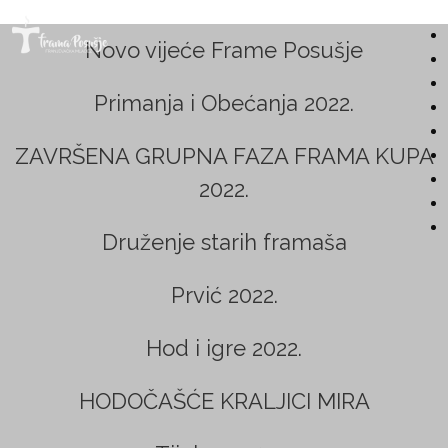
Skoči
Novo vijeće Frame Posušje
na
F
glavni
Primanja i Obećanja 2022.
sadržaj
r
ZAVRŠENA GRUPNA FAZA FRAMA KUPA
a
2022.
m
Druženje starih framaša
a
S
Prvić 2022.
t
P
r
Hod i igre 2022.
o
a
HODOČAŠĆE KRALJICI MIRA
s
n