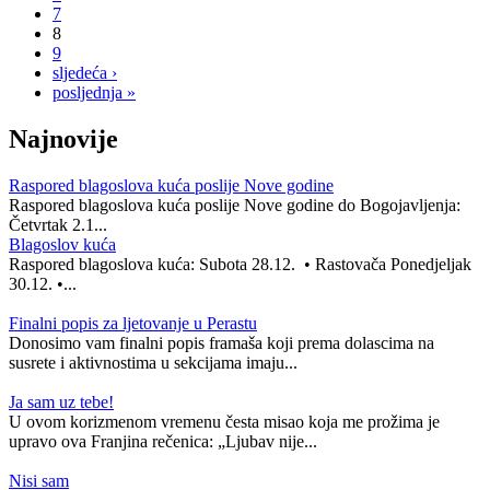
7
8
9
sljedeća ›
posljednja »
Najnovije
Raspored blagoslova kuća poslije Nove godine
Raspored blagoslova kuća poslije Nove godine do Bogojavljenja:
Četvrtak 2.1...
Blagoslov kuća
Raspored blagoslova kuća: Subota 28.12. • Rastovača Ponedjeljak
30.12. •...
Finalni popis za ljetovanje u Perastu
Donosimo vam finalni popis framaša koji prema dolascima na
susrete i aktivnostima u sekcijama imaju...
Ja sam uz tebe!
U ovom korizmenom vremenu česta misao koja me prožima je
upravo ova Franjina rečenica: „Ljubav nije...
Nisi sam