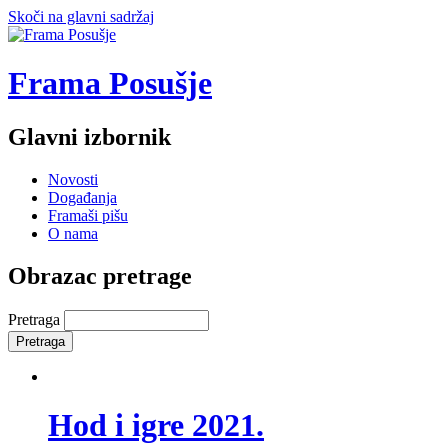
Skoči na glavni sadržaj
Frama Posušje
Glavni izbornik
Novosti
Događanja
Framaši pišu
O nama
Obrazac pretrage
Pretraga
Hod i igre 2021.