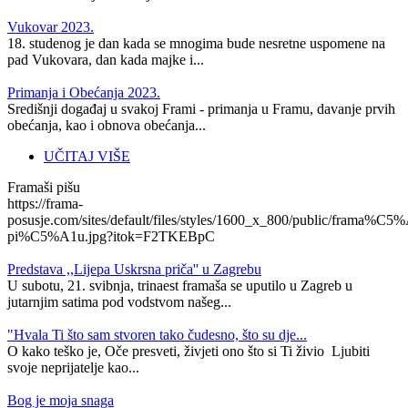
Vukovar 2023.
18. studenog je dan kada se mnogima bude nesretne uspomene na
pad Vukovara, dan kada majke i...
Primanja i Obećanja 2023.
Središnji događaj u svakoj Frami - primanja u Framu, davanje prvih
obećanja, kao i obnova obećanja...
UČITAJ VIŠE
Framaši pišu
https://frama-
posusje.com/sites/default/files/styles/1600_x_800/public/frama%C5%
pi%C5%A1u.jpg?itok=F2TKEBpC
Predstava ,,Lijepa Uskrsna priča'' u Zagrebu
U subotu, 21. svibnja, trinaest framaša se uputilo u Zagreb u
jutarnjim satima pod vodstvom našeg...
"Hvala Ti što sam stvoren tako čudesno, što su dje...
O kako teško je, Oče presveti, živjeti ono što si Ti živio Ljubiti
svoje neprijatelje kao...
​Bog je moja snaga