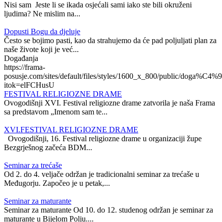
Nisi sam Jeste li se ikada osjećali sami iako ste bili okruženi
ljudima? Ne mislim na...
Dopusti Bogu da djeluje
Često se bojimo pasti, kao da strahujemo da će pad poljuljati plan za
naše živote koji je već...
Događanja
https://frama-
posusje.com/sites/default/files/styles/1600_x_800/public/doga%C4%9
itok=elFCHusU
FESTIVAL RELIGIOZNE DRAME
Ovogodišnji XVI. Festival religiozne drame zatvorila je naša Frama
sa predstavom „Imenom sam te...
XVI.FESTIVAL RELIGIOZNE DRAME
Ovogodišnji, 16. Festival religiozne drame u organizaciji župe
Bezgrješnog začeća BDM...
Seminar za trećaše
Od 2. do 4. veljače održan je tradicionalni seminar za trećaše u
Međugorju. Započeo je u petak,...
Seminar za maturante
Seminar za maturante Od 10. do 12. studenog održan je seminar za
maturante u Bijelom Polju....