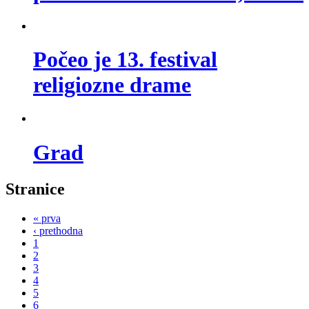
Počeo je 13. festival
religiozne drame
Grad
Stranice
« prva
‹ prethodna
1
2
3
4
5
6