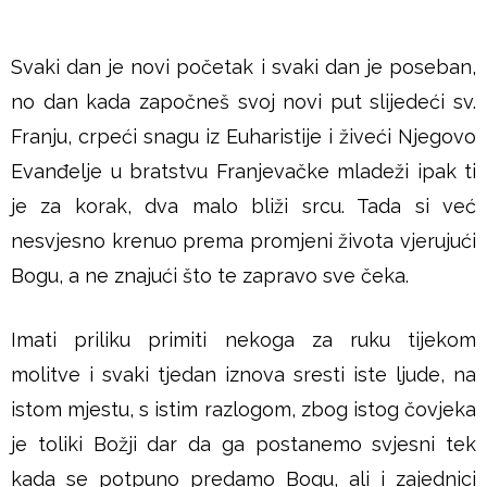
u
š
Svaki dan je novi početak i svaki dan je poseban,
no dan kada započneš svoj novi put slijedeći sv.
j
Franju, crpeći snagu iz Euharistije i živeći Njegovo
e
Evanđelje u bratstvu Franjevačke mladeži ipak ti
je za korak, dva malo bliži srcu. Tada si već
nesvjesno krenuo prema promjeni života vjerujući
Bogu, a ne znajući što te zapravo sve čeka.
Imati priliku primiti nekoga za ruku tijekom
molitve i svaki tjedan iznova sresti iste ljude, na
istom mjestu, s istim razlogom, zbog istog čovjeka
je toliki Božji dar da ga postanemo svjesni tek
kada se potpuno predamo Bogu, ali i zajednici