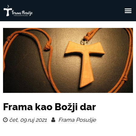
Skoči
na
F
Glavni
glavni
sadržaj
izbornik
r
a
m
a
P
Frama kao Božji dar
o
čet, 09.ruj 2021
Frama Posušje
s