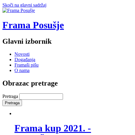
Skoči na glavni sadržaj
Frama Posušje
Glavni izbornik
Novosti
Događanja
Framaši pišu
O nama
Obrazac pretrage
Pretraga
Frama kup 2021. -