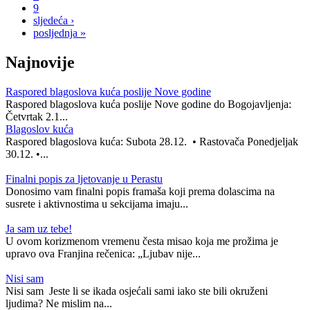
9
sljedeća ›
posljednja »
Najnovije
Raspored blagoslova kuća poslije Nove godine
Raspored blagoslova kuća poslije Nove godine do Bogojavljenja:
Četvrtak 2.1...
Blagoslov kuća
Raspored blagoslova kuća: Subota 28.12. • Rastovača Ponedjeljak
30.12. •...
Finalni popis za ljetovanje u Perastu
Donosimo vam finalni popis framaša koji prema dolascima na
susrete i aktivnostima u sekcijama imaju...
Ja sam uz tebe!
U ovom korizmenom vremenu česta misao koja me prožima je
upravo ova Franjina rečenica: „Ljubav nije...
Nisi sam
Nisi sam Jeste li se ikada osjećali sami iako ste bili okruženi
ljudima? Ne mislim na...