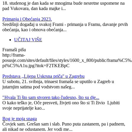
18. studenog je dan kada se mnogima bude nesretne uspomene na
pad Vukovara, dan kada majke i...
Primanja i Obećanja 2023.
Središnji događaj u svakoj Frami - primanja u Framu, davanje prvih
obećanja, kao i obnova obećanja...
UČITAJ VIŠE
Framaši pišu
http://frama-
posusje.com/sites/default/files/styles/1600_x_800/public/frama%C5%
pi%C5%A1u.jpg?itok=F2TKEBpC
Predstava ,,Lijepa Uskrsna priča'' u Zagrebu
U subotu, 21. svibnja, trinaest framaša se uputilo u Zagreb u
jutarnjim satima pod vodstvom našeg...
"Hvala Ti što sam stvoren tako čudesno, što su dje...
O kako teško je, Oče presveti, živjeti ono što si Ti živio Ljubiti
svoje neprijatelje kao...
​Bog je moja snaga
Čovjek sam. Grešan sam i slab. Puno puta zastanem, pa i padnem,
ali nikad ne odustanem. Jer vodi me...