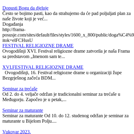
Dopusti Bogu da djeluje
Često se bojimo pasti, kao da strahujemo da će pad poljuljati plan za
naše živote koji je već...
Događanja
http://frama-
posusje.com/sites/default/files/styles/1600_x_800/public/doga%C4%9
itok=elFCHusU
FESTIVAL RELIGIOZNE DRAME
Ovogodišnji XVI. Festival religiozne drame zatvorila je naša Frama
sa predstavom „Imenom sam te...
XVI.FESTIVAL RELIGIOZNE DRAME
Ovogodišnji, 16. Festival religiozne drame u organizaciji župe
Bezgrješnog začeća BDM...
Seminar za trećaše
Od 2. do 4. veljače održan je tradicionalni seminar za trećaše u
Međugorju. Započeo je u petak,...
Seminar za maturante
Seminar za maturante Od 10. do 12. studenog održan je seminar za
maturante u Bijelom Polju....
Vukovar 2023.