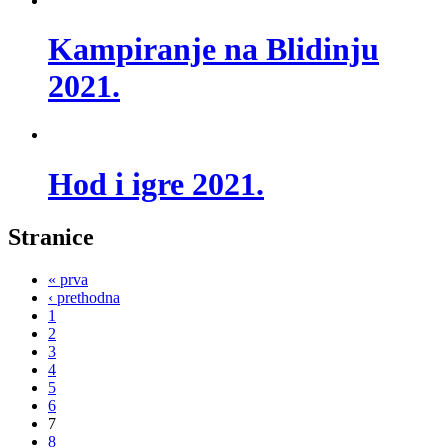
Kampiranje na Blidinju
2021.
Hod i igre 2021.
Stranice
« prva
‹ prethodna
1
2
3
4
5
6
7
8