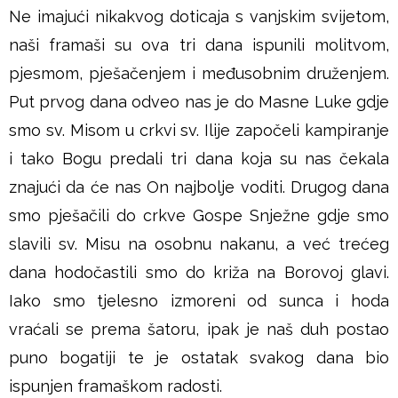
Ne imajući nikakvog doticaja s vanjskim svijetom,
naši framaši su ova tri dana ispunili molitvom,
pjesmom, pješačenjem i međusobnim druženjem.
Put prvog dana odveo nas je do Masne Luke gdje
smo sv. Misom u crkvi sv. Ilije započeli kampiranje
i tako Bogu predali tri dana koja su nas čekala
znajući da će nas On najbolje voditi. Drugog dana
smo pješačili do crkve Gospe Snježne gdje smo
slavili sv. Misu na osobnu nakanu, a već trećeg
dana hodočastili smo do križa na Borovoj glavi.
Iako smo tjelesno izmoreni od sunca i hoda
vraćali se prema šatoru, ipak je naš duh postao
puno bogatiji te je ostatak svakog dana bio
ispunjen framaškom radosti.