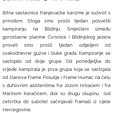
u
Bitna sastavnica franjevačke karizme je suživot s
š
prirodom. Stoga smo prošli tjedan posvetili
j
kampiranju na Blidinju. Smješteni između
gorostasne planine Čvrsnice i Blidinjskog jezera
e
proveli smo prošli tjedan odijeljeni od
svakodnevne gužve i buke grada. Kampiranje se
sastojalo od dvije grupe. Od ponedjeljka do
srijede kampirala je prva grupa koja se sastojala
od članova Frame Posušje i Frame Humac na čelu
s duhovnim asistentima fra Jozom Hrkaćem i fra
Marinom Karačićem, dok su drugu skupinu (od
četvrtka do subote) sačinjavali framaši iz cijele
Hercegovine.