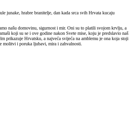
e junake, hrabre branitelje, dan kada srca svih Hrvata kucaju
o našu domovinu, sigurnost i mir. Oni su to platili svojom krvlju, a
ramaši koji su se i ove godine nakon Svete mise, koju je predslavio naš
lm prikazuje Hrvatsku, a najveća svijeća na amblemu je ona koja stoji
molitvi i poruka ljubavi, mira i zahvalnosti.