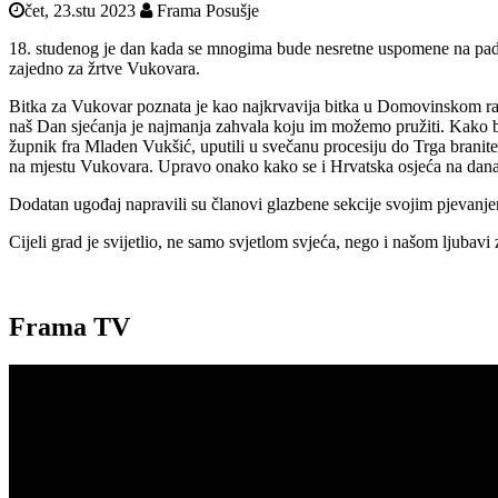
čet, 23.stu 2023
Frama Posušje
18. studenog je dan kada se mnogima bude nesretne uspomene na pad Vu
zajedno za žrtve Vukovara.
Bitka za Vukovar poznata je kao najkrvavija bitka u Domovinskom ratu
naš Dan sjećanja je najmanja zahvala koju im možemo pružiti. Kako bi t
župnik fra Mladen Vukšić, uputili u svečanu procesiju do Trga branit
na mjestu Vukovara. Upravo onako kako se i Hrvatska osjeća na današnj
Dodatan ugođaj napravili su članovi glazbene sekcije svojim pjevanj
Cijeli grad je svijetlio, ne samo svjetlom svjeća, nego i našom ljubav
Frama TV