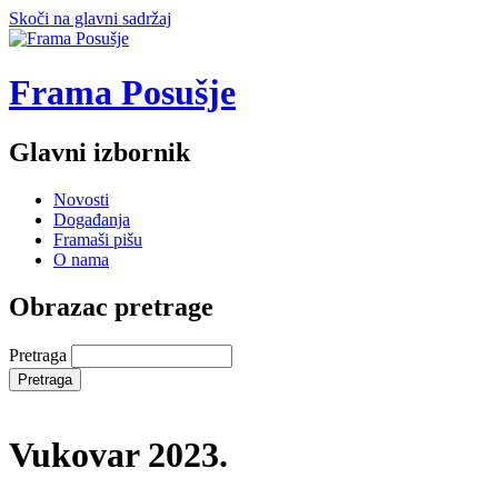
Skoči na glavni sadržaj
Frama Posušje
Glavni izbornik
Novosti
Događanja
Framaši pišu
O nama
Obrazac pretrage
Pretraga
Vukovar 2023.