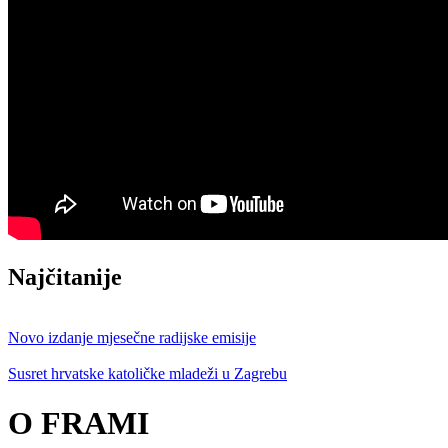
Najčitanije
Novo izdanje mjesečne radijske emisije
Susret hrvatske katoličke mladeži u Zagrebu
O FRAMI