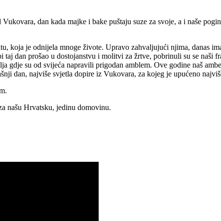
kovara, dan kada majke i bake puštaju suze za svoje, a i naše poginul
, koja je odnijela mnoge živote. Upravo zahvaljujući njima, danas imam
aj dan prošao u dostojanstvu i molitvi za žrtve, pobrinuli su se naši f
elja gdje su od svijeća napravili prigodan amblem. Ove godine naš ambe
i dan, najviše svjetla dopire iz Vukovara, za kojeg je upućeno najviše 
em.
i za našu Hrvatsku, jedinu domovinu.