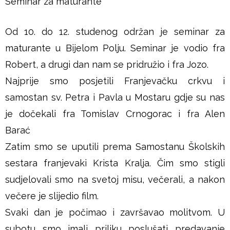
Seminar za maturante
u
š
Od 10. do 12. studenog održan je seminar za
maturante u Bijelom Polju. Seminar je vodio fra
j
Robert, a drugi dan nam se pridružio i fra Jozo.
e
Najprije smo posjetili Franjevačku crkvu i
samostan sv. Petra i Pavla u Mostaru gdje su nas
je dočekali fra Tomislav Crnogorac i fra Alen
Barać
Zatim smo se uputili prema Samostanu Školskih
sestara franjevaki Krista Kralja. Čim smo stigli
sudjelovali smo na svetoj misu, večerali, a nakon
večere je slijedio film.
Svaki dan je počimao i završavao molitvom. U
subotu smo imali priliku poslušati predavanje