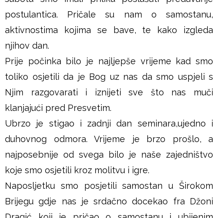
postulantica. Pričale su nam o samostanu,
aktivnostima kojima se bave, te kako izgleda
njihov dan.
Prije počinka bilo je najljepše vrijeme kad smo
toliko osjetili da je Bog uz nas da smo uspjeli s
Njim razgovarati i iznijeti sve što nas muči
klanjajući pred Presvetim.
Ubrzo je stigao i zadnji dan seminara,ujedno i
duhovnog odmora. Vrijeme je brzo prošlo, a
najposebnije od svega bilo je naše zajedništvo
koje smo osjetili kroz molitvu i igre.
Naposljetku smo posjetili samostan u Širokom
Brijegu gdje nas je srdačno docekao fra Džoni
Dragić koji je pričao o samostanu i ubijenim