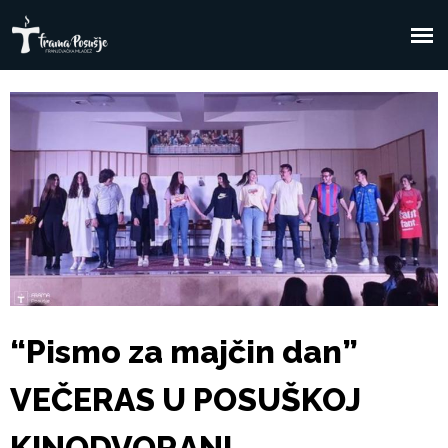
Skoči
na
F
Glavni
glavni
sadržaj
izbornik
r
a
m
a
P
“Pismo za majčin dan”
o
VEČERAS U POSUŠKOJ
s
KINODVORANI