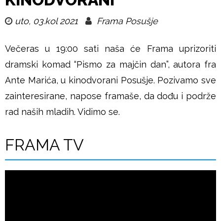
u
uto, 03.kol 2021
Frama Posušje
š
Večeras u 19:00 sati naša će Frama uprizoriti
j
dramski komad “Pismo za majčin dan”, autora fra
e
Ante Marića, u kinodvorani Posušje. Pozivamo sve
zainteresirane, napose framaše, da dođu i podrže
rad naših mladih. Vidimo se.
FRAMA TV