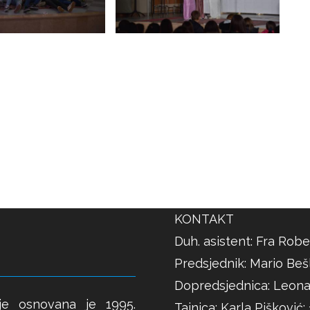
KONTAKT
Duh. asistent: Fra Robe
Predsjednik: Mario Bešl
Dopredsjednica: Leona
je osnovana je 1995.
Tajnica: Karla Pišković