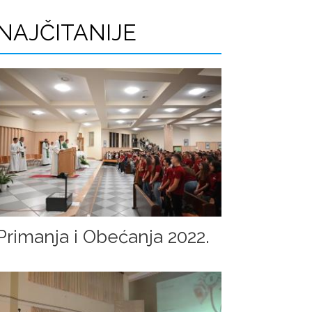
r
NAJČITANIJE
a
g
e
Primanja i Obećanja 2022.