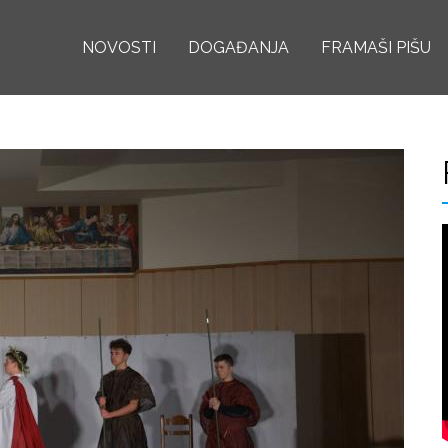
Skoči
NOVOSTI
na
DOGAĐANJA
FRAMAŠI PIŠU
glavni
sadržaj