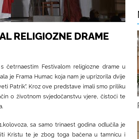
VAL RELIGIOZNE DRAME
 s četrnaestim Festivalom religiozne drame u
pala je Frama Humac koja nam je uprizorila dvije
eti Patrik". Kroz ove predstave imali smo priliku
čin o životnom svjedočanstvu vjere, čistoći te
a.
1.kolovoza, sa samo trinaest godina odlučila je
titi Kristu te je zbog toga bačena u tamnicu i