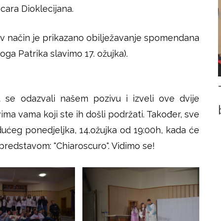
 cara Dioklecijana.
ljiv način je prikazano obilježavanje spomendana
oga Patrika slavimo 17. ožujka).
se odazvali našem pozivu i izveli ove dvije
ma vama koji ste ih došli podržati. Također, sve
ćeg ponedjeljka, 14.ožujka od 19:00h, kada će
 predstavom: "Chiaroscuro". Vidimo se!