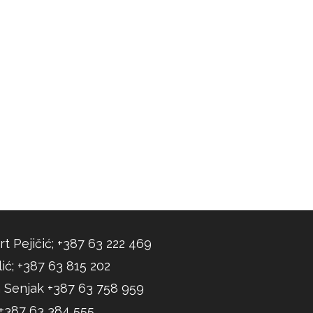
rt Pejičić; +387 63 222 469
ić; +387 63 815 202
 Senjak +387 63 758 959
; +387 63 384 555