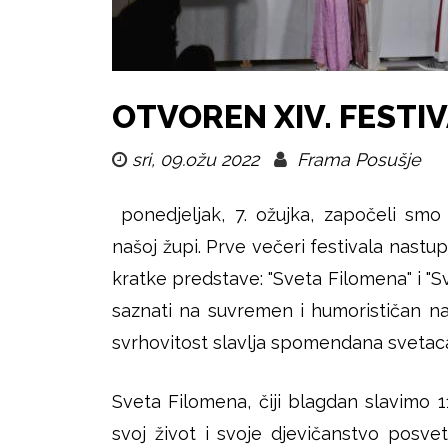
i
k
u
š
OTVOREN XIV. FESTI
j
sri, 09.ožu 2022
Frama Posušje
e
ponedjeljak, 7. ožujka, započeli smo
našoj župi. Prve večeri festivala nastu
kratke predstave: "Sveta Filomena" i "Sv
saznati na suvremen i humorističan na
svrhovitost slavlja spomendana svetac
Sveta Filomena, čiji blagdan slavimo 1
svoj život i svoje djevičanstvo posve