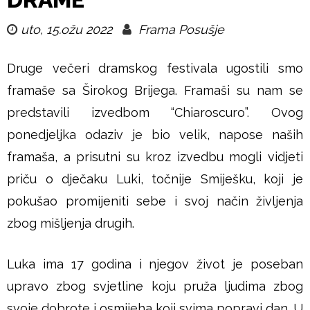
u
uto, 15.ožu 2022
Frama Posušje
š
Druge večeri dramskog festivala ugostili smo
j
framaše sa Širokog Brijega. Framaši su nam se
e
predstavili izvedbom “Chiaroscuro”. Ovog
ponedjeljka odaziv je bio velik, napose naših
framaša, a prisutni su kroz izvedbu mogli vidjeti
priču o dječaku Luki, točnije Smiješku, koji je
pokušao promijeniti sebe i svoj način življenja
zbog mišljenja drugih.
Luka ima 17 godina i njegov život je poseban
upravo zbog svjetline koju pruža ljudima zbog
svoje dobrote i osmijeha koji svima popravi dan. U