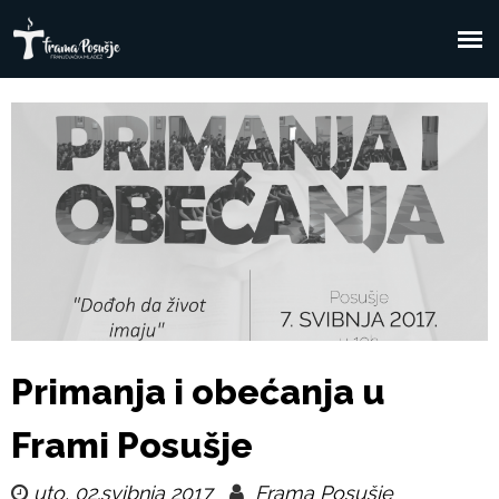
Skoči
na
F
Glavni
glavni
sadržaj
izbornik
r
a
m
a
P
Primanja i obećanja u
o
Frami Posušje
s
uto, 02.svibnja 2017
Frama Posušje