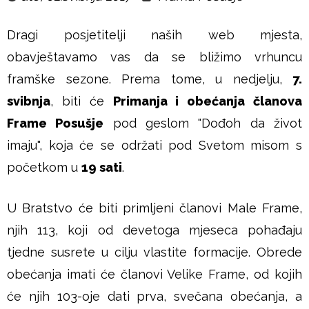
u
Dragi posjetitelji naših web mjesta,
š
obavještavamo vas da se bližimo vrhuncu
j
framške sezone. Prema tome, u nedjelju,
7.
svibnja
, biti će
Primanja i obećanja članova
e
Frame Posušje
pod geslom "Dođoh da život
imaju", koja će se održati pod Svetom misom s
početkom u
19 sati
.
U Bratstvo će biti primljeni članovi Male Frame,
njih 113, koji od devetoga mjeseca pohađaju
tjedne susrete u cilju vlastite formacije. Obrede
obećanja imati će članovi Velike Frame, od kojih
će njih 103-oje dati prva, svečana obećanja, a