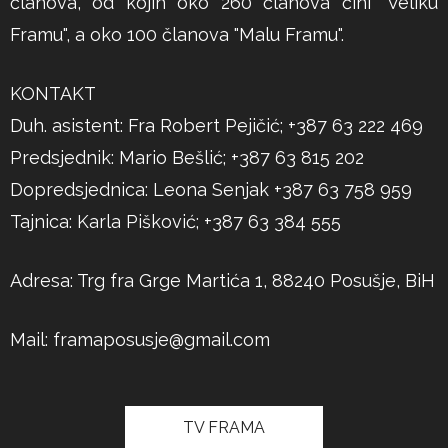
članova, od kojih oko 260 članova čini "Veliku
Framu", a oko 100 članova "Malu Framu".
KONTAKT
Duh. asistent: Fra Robert Pejičić; +387 63 222 469
Predsjednik: Mario Bešlić; +387 63 815 202
Dopredsjednica: Leona Senjak +387 63 758 959
Tajnica: Karla Pišković; +387 63 384 555
Adresa: Trg fra Grge Martića 1, 88240 Posušje, BiH
Mail:
framaposusje@gmail.com
TV FRAMA