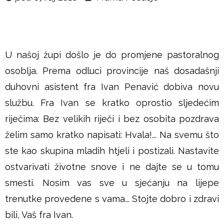
u
š
j
U našoj župi došlo je do promjene pastoralnog
osoblja. Prema odluci provincije naš dosadašnji
e
duhovni asistent fra Ivan Penavić dobiva novu
službu. Fra Ivan se kratko oprostio sljedećim
riječima: Bez velikih riječi i bez osobita pozdrava
želim samo kratko napisati: Hvala!... Na svemu što
ste kao skupina mladih htjeli i postizali. Nastavite
ostvarivati životne snove i ne dajte se u tomu
smesti. Nosim vas sve u sjećanju na lijepe
trenutke provedene s vama... Stojte dobro i zdravi
bili, Vaš fra Ivan.