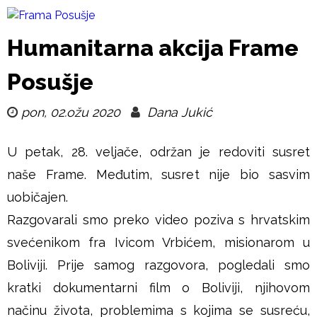
Skoči
na
F
Humanitarna akcija Frame
glavni
r
Posušje
sadržaj
a
pon, 02.ožu 2020
Dana Jukić
m
U petak, 28. veljače, održan je redoviti susret
a
naše Frame. Međutim, susret nije bio sasvim
uobičajen.
P
Razgovarali smo preko video poziva s hrvatskim
o
svećenikom fra Ivicom Vrbićem, misionarom u
Boliviji. Prije samog razgovora, pogledali smo
s
kratki dokumentarni film o Boliviji, njihovom
u
načinu života, problemima s kojima se susreću,