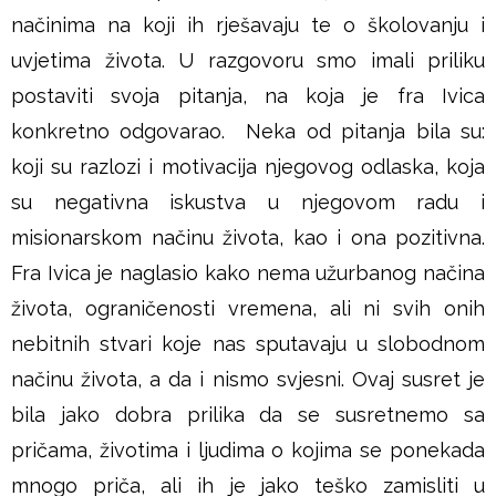
načinima na koji ih rješavaju te o školovanju i
š
uvjetima života. U razgovoru smo imali priliku
j
postaviti svoja pitanja, na koja je fra Ivica
konkretno odgovarao. Neka od pitanja bila su:
e
koji su razlozi i motivacija njegovog odlaska, koja
su negativna iskustva u njegovom radu i
misionarskom načinu života, kao i ona pozitivna.
Fra Ivica je naglasio kako nema užurbanog načina
života, ograničenosti vremena, ali ni svih onih
nebitnih stvari koje nas sputavaju u slobodnom
načinu života, a da i nismo svjesni. Ovaj susret je
bila jako dobra prilika da se susretnemo sa
pričama, životima i ljudima o kojima se ponekada
mnogo priča, ali ih je jako teško zamisliti u