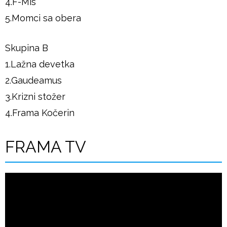
4.F-Mis
5.Momci sa obera
Skupina B
1.Lažna devetka
2.Gaudeamus
3.Krizni stožer
4.Frama Kočerin
FRAMA TV