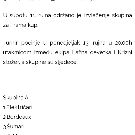
u
U subotu 11. rujna održano je izvlačenje skupina
š
za Frama kup.
j
Turnir počinje u ponedjeljak 13. rujna u 20:00h
e
utakmicom između ekipa Lažna devetka i Krizni
stožer, a skupine su sljedeće:
Skupina A
1.Električari
2.Bordeaux
3.Šumari