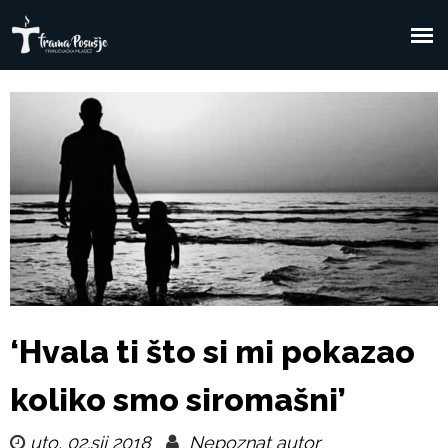
Skoči
na
F
Glavni
glavni
sadržaj
izbornik
r
a
m
a
P
‘Hvala ti što si mi pokazao
o
koliko smo siromašni’
s
uto, 02.sij 2018
Nepoznat autor