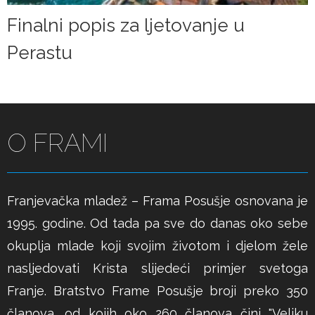
Finalni popis za ljetovanje u
Perastu
O FRAMI
Franjevačka mladež – Frama Posušje osnovana je
1995. godine. Od tada pa sve do danas oko sebe
okuplja mlade koji svojim životom i djelom žele
nasljedovati Krista slijedeći primjer svetoga
Franje. Bratstvo Frame Posušje broji preko 350
članova, od kojih oko 260 članova čini "Veliku