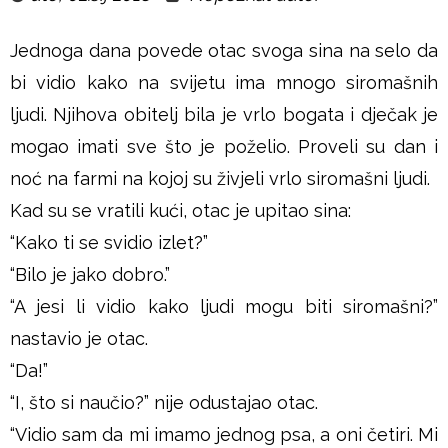
u
Jednoga dana povede otac svoga sina na selo da
š
bi vidio kako na svijetu ima mnogo siromašnih
j
ljudi. Njihova obitelj bila je vrlo bogata i dječak je
mogao imati sve što je poželio. Proveli su dan i
e
noć na farmi na kojoj su živjeli vrlo siromašni ljudi.
Kad su se vratili kući, otac je upitao sina:
“Kako ti se svidio izlet?”
“Bilo je jako dobro.”
“A jesi li vidio kako ljudi mogu biti siromašni?”
nastavio je otac.
“Da!”
“I, što si naučio?” nije odustajao otac.
“Vidio sam da mi imamo jednog psa, a oni četiri. Mi