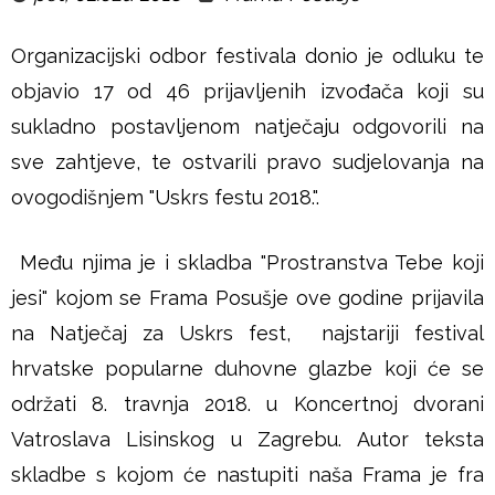
u
Organizacijski odbor festivala donio je odluku te
š
objavio 17 od 46 prijavljenih izvođača koji su
j
sukladno postavljenom natječaju odgovorili na
sve zahtjeve, te ostvarili pravo sudjelovanja na
e
ovogodišnjem "Uskrs festu 2018.".
Među njima je i skladba "Prostranstva Tebe koji
jesi" kojom se Frama Posušje ove godine prijavila
na Natječaj za Uskrs fest, najstariji festival
hrvatske popularne duhovne glazbe koji će se
održati 8. travnja 2018. u Koncertnoj dvorani
Vatroslava Lisinskog u Zagrebu. Autor teksta
skladbe s kojom će nastupiti naša Frama je fra